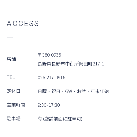
A
C
C
E
S
S
〒380-0936
店舗
⻑野県⻑野市中御所岡⽥町217-1
TEL
026-217-0916
定休⽇
⽇曜・祝⽇・GW・お盆・年末年始
営業時間
9:30~17:30
駐⾞場
有 (店舗前⾯に駐⾞可)