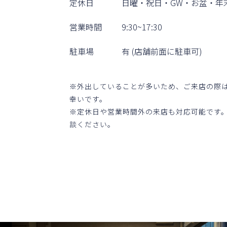
定休⽇
⽇曜・祝⽇・GW・お盆・年
営業時間
9:30~17:30
駐⾞場
有 (店舗前⾯に駐⾞可)
※外出していることが多いため、ご来店の際
幸いです。
※定休⽇や営業時間外の来店も対応可能です
談ください。