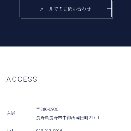
メールでのお問い合わせ
A
C
C
E
S
S
〒380-0936
店舗
⻑野県⻑野市中御所岡⽥町217-1
TEL
026-217-0916