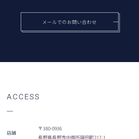
メールでのお問い合わせ
A
C
C
E
S
S
〒380-0936
店舗
⻑野県⻑野市中御所岡⽥町217-1