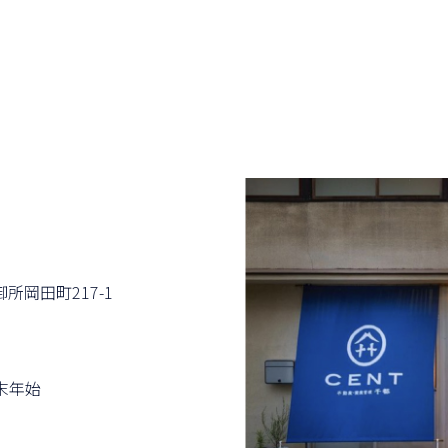
所岡⽥町217-1
末年始