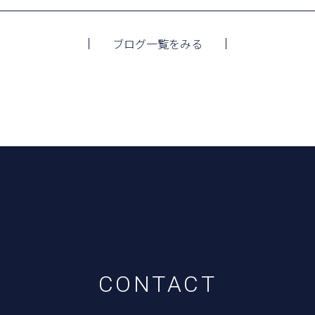
ブログ一覧をみる
C
O
N
T
A
C
T