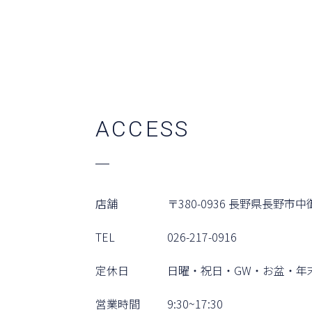
A
C
C
E
S
S
店舗
〒380-0936
⻑野県⻑野市中御
TEL
026-217-0916
定休⽇
⽇曜・祝⽇・GW・お盆・年
営業時間
9:30~17:30