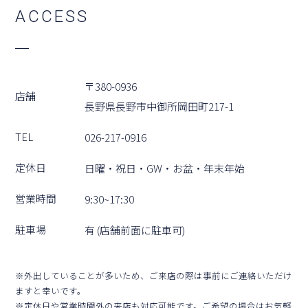
A
C
C
E
S
S
〒380-0936
店舗
⻑野県⻑野市中御所岡⽥町217-1
TEL
026-217-0916
定休⽇
⽇曜・祝⽇・GW・お盆・年末年始
営業時間
9:30~17:30
駐⾞場
有 (店舗前⾯に駐⾞可)
※外出していることが多いため、ご来店の際は事前にご連絡いただけ
ますと幸いです。
※定休⽇や営業時間外の来店も対応可能です。ご希望の場合はお気軽