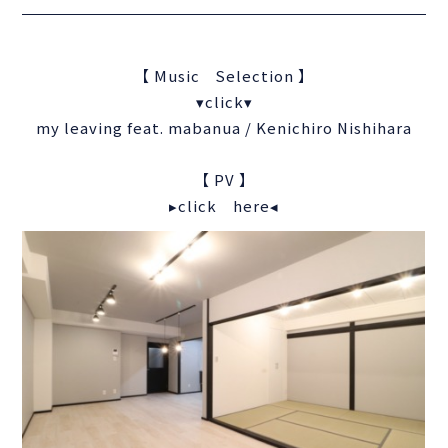
【 Music Selection 】
▾click▾
my leaving feat. mabanua / Kenichiro Nishihara
【 PV 】
▸click here◂