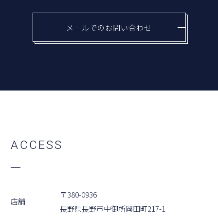
メールでのお問い合わせ
A
C
C
E
S
S
〒380-0936
店舗
⻑野県⻑野市中御所岡⽥町217-1