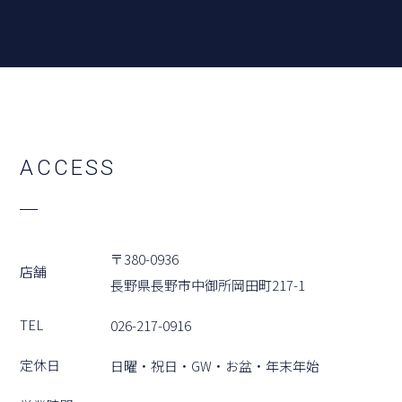
A
C
C
E
S
S
〒380-0936
店舗
⻑野県⻑野市中御所岡⽥町217-1
TEL
026-217-0916
定休⽇
⽇曜・祝⽇・GW・お盆・年末年始