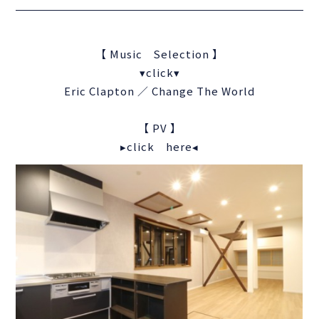
【 Music Selection 】
▾click▾
Eric Clapton ／ Change The World
【 PV 】
▸click here◂