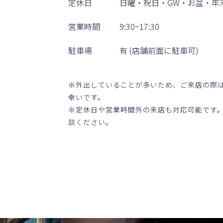
定休⽇
⽇曜・祝⽇・GW・お盆・年
営業時間
9:30~17:30
駐⾞場
有 (店舗前⾯に駐⾞可)
※外出していることが多いため、ご来店の際
幸いです。
※定休⽇や営業時間外の来店も対応可能です
談ください。