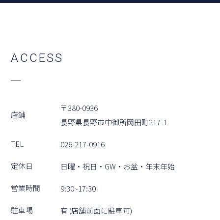
A
C
C
E
S
S
〒380-0936
店舗
⻑野県⻑野市中御所岡⽥町217-1
TEL
026-217-0916
定休⽇
⽇曜・祝⽇・GW・お盆・年末年始
営業時間
9:30~17:30
駐⾞場
有 (店舗前⾯に駐⾞可)