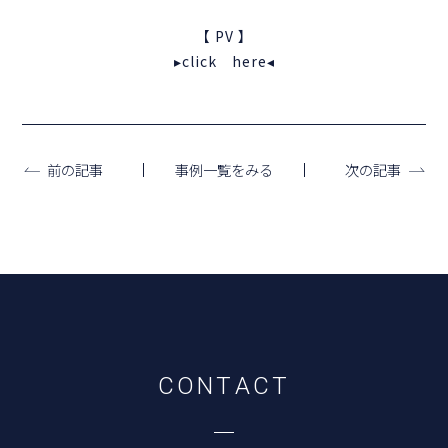
【 PV 】
▸click here◂
事例一覧をみる
前の記事
次の記事
C
O
N
T
A
C
T