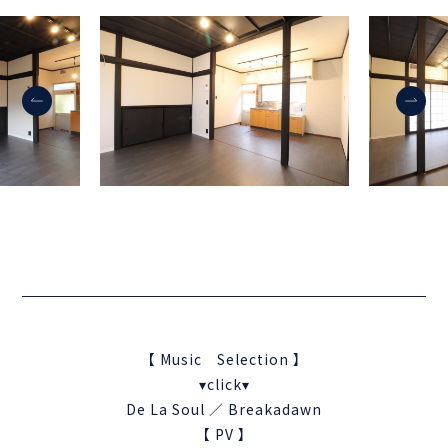
【 Music Selection 】
▾click▾
De La Soul ／ Breakadawn
【 PV 】